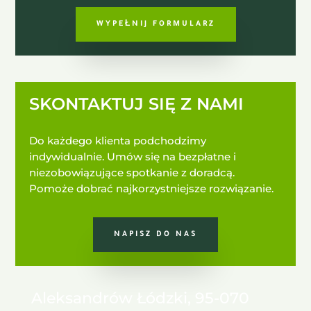
WYPEŁNIJ FORMULARZ
SKONTAKTUJ SIĘ Z NAMI
Do każdego klienta podchodzimy
indywidualnie. Umów się na bezpłatne i
niezobowiązujące spotkanie z doradcą.
Pomoże dobrać najkorzystniejsze rozwiązanie.
NAPISZ DO NAS
Aleksandrów Łódzki, 95-070