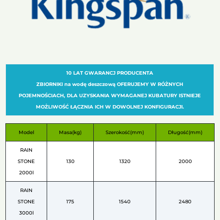
10 LAT GWARANCJ PRODUCENTA
ZBIORNIKI na wodę deszczową OFERUJEMY W RÓŻNYCH
POJEMNOŚCIACH, DLA UZYSKANIA WYMAGANEJ KUBATURY ISTNIEJE
MOŻLIWOŚĆ ŁĄCZNIA ICH W DOWOLNEJ KONFIGURACJI.
Model
Masa(kg)
Szerokość(mm)
Długość(mm)
RAIN
STONE
130
1320
2000
2000l
RAIN
STONE
175
1540
2480
3000l